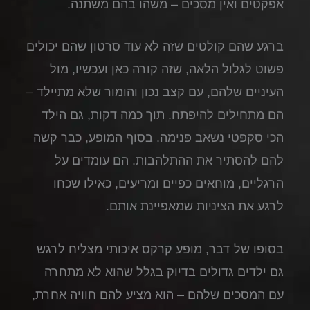
אפקטים ואין מסכים – משהו בהם משתנה.
ברגע שהם קולטים שזה לא עוד סרטון שהם יכולים
פשוט לגלול הלאה, שזה קורה כאן ועכשיו, מול
העיניים שלהם, עם קצב נכון והומור שלא מתיילד –
הם מתחילים להיפתח. תוך כמה דקות, גם הילד
הכי סקפטי נשאב פנימה. בסוף המופע, כבר קשה
להם להסתיר את ההתלהבות. הם עומדים על
הרגליים, מוחאים כפיים ומריעים, כאילו שכחו
לרגע את הציניות שמאפיינת אותם.
בסופו של דבר, מופע קרקס איכותי מצליח לרגש
גם ילדים גדולים בדיוק בגלל שהוא לא מתחרה
עם המסכים שלהם – הוא מציע להם חוויה אחרת,